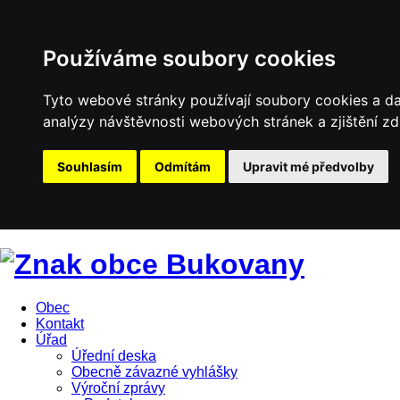
Používáme soubory cookies
Tyto webové stránky používají soubory cookies a dal
analýzy návštěvnosti webových stránek a zjištění zd
Souhlasím
Odmítám
Upravit mé předvolby
Obec
Kontakt
Úřad
Úřední deska
Obecně závazné vyhlášky
Výroční zprávy