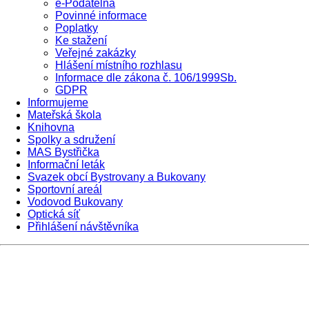
e-Podatelna
Povinné informace
Poplatky
Ke stažení
Veřejné zakázky
Hlášení místního rozhlasu
Informace dle zákona č. 106/1999Sb.
GDPR
Informujeme
Mateřská škola
Knihovna
Spolky a sdružení
MAS Bystřička
Informační leták
Svazek obcí Bystrovany a Bukovany
Sportovní areál
Vodovod Bukovany
Optická síť
Přihlášení návštěvníka