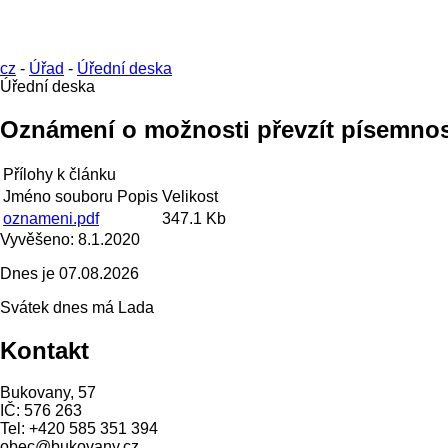
cz
-
Úřad
-
Úřední deska
Úřední deska
Oznámení o možnosti převzít písemno
Přílohy k článku
Jméno souboru
Popis
Velikost
oznameni.pdf
347.1 Kb
Vyvěšeno:
8.1.2020
Dnes je
07.08.2026
Svátek dnes má
Lada
Kontakt
Bukovany, 57
IČ: 576 263
Tel: +420 585 351 394
obec@bukovany.cz