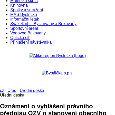
Mateřská škola
Knihovna
Spolky a sdružení
MAS Bystřička
Informační leták
Svazek obcí Bystrovany a Bukovany
Sportovní areál
Vodovod Bukovany
Optická síť
Přihlášení návštěvníka
cz
-
Úřad
-
Úřední deska
Úřední deska
Oznámení o vyhlášení právního
předpisu OZV o stanovení obecního