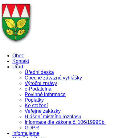
Obec
Kontakt
Úřad
Úřední deska
Obecně závazné vyhlášky
Výroční zprávy
e-Podatelna
Povinné informace
Poplatky
Ke stažení
Veřejné zakázky
Hlášení místního rozhlasu
Informace dle zákona č. 106/1999Sb.
GDPR
Informujeme