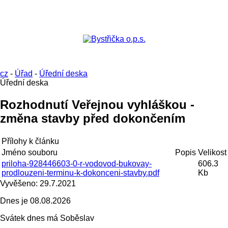
cz
-
Úřad
-
Úřední deska
Úřední deska
Rozhodnutí Veřejnou vyhláškou -
změna stavby před dokončením
Přílohy k článku
Jméno souboru
Popis
Velikost
priloha-928446603-0-r-vodovod-bukovay-
606.3
prodlouzeni-terminu-k-dokonceni-stavby.pdf
Kb
Vyvěšeno:
29.7.2021
Dnes je
08.08.2026
Svátek dnes má
Soběslav