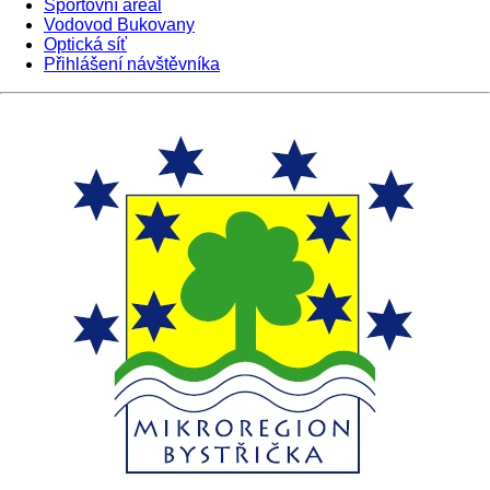
Sportovní areál
Vodovod Bukovany
Optická síť
Přihlášení návštěvníka