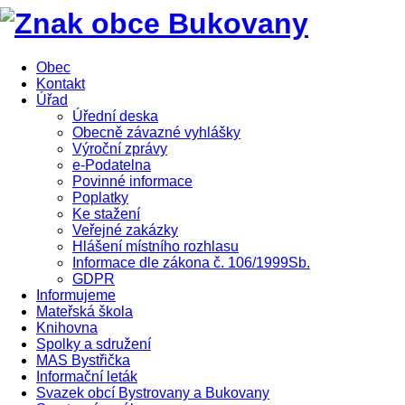
Obec
Kontakt
Úřad
Úřední deska
Obecně závazné vyhlášky
Výroční zprávy
e-Podatelna
Povinné informace
Poplatky
Ke stažení
Veřejné zakázky
Hlášení místního rozhlasu
Informace dle zákona č. 106/1999Sb.
GDPR
Informujeme
Mateřská škola
Knihovna
Spolky a sdružení
MAS Bystřička
Informační leták
Svazek obcí Bystrovany a Bukovany