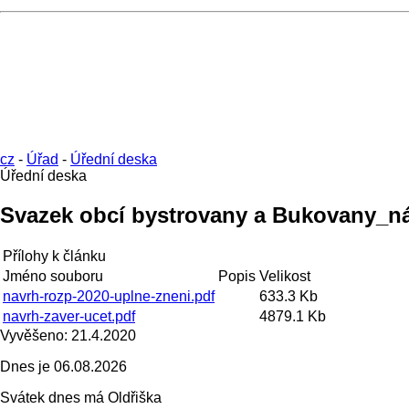
cz
-
Úřad
-
Úřední deska
Úřední deska
Svazek obcí bystrovany a Bukovany_ná
Přílohy k článku
Jméno souboru
Popis
Velikost
navrh-rozp-2020-uplne-zneni.pdf
633.3 Kb
navrh-zaver-ucet.pdf
4879.1 Kb
Vyvěšeno:
21.4.2020
Dnes je
06.08.2026
Svátek dnes má
Oldřiška