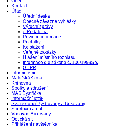
Obec
Kontakt
Úřad
Úřední deska
Obecně závazné vyhlášky
Výroční zprávy
e-Podatelna
Povinné informace
Poplatky
Ke stažení
Veřejné zakázky
Hlášení místního rozhlasu
Informace dle zákona č. 106/1999Sb.
GDPR
Informujeme
Mateřská škola
Knihovna
Spolky a sdružení
MAS Bystřička
Informační leták
Svazek obcí Bystrovany a Bukovany
Sportovní areál
Vodovod Bukovany
Optická síť
Přihlášení návštěvníka