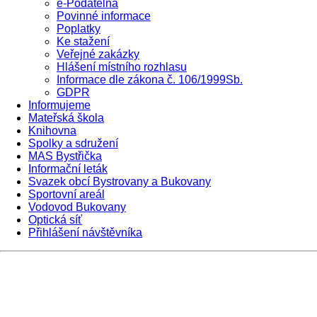
e-Podatelna
Povinné informace
Poplatky
Ke stažení
Veřejné zakázky
Hlášení místního rozhlasu
Informace dle zákona č. 106/1999Sb.
GDPR
Informujeme
Mateřská škola
Knihovna
Spolky a sdružení
MAS Bystřička
Informační leták
Svazek obcí Bystrovany a Bukovany
Sportovní areál
Vodovod Bukovany
Optická síť
Přihlášení návštěvníka