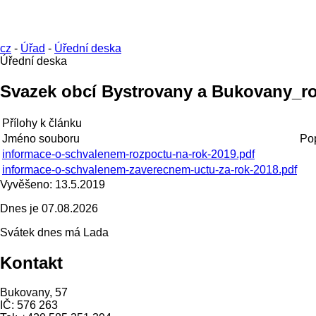
cz
-
Úřad
-
Úřední deska
Úřední deska
Svazek obcí Bystrovany a Bukovany_ro
Přílohy k článku
Jméno souboru
Po
informace-o-schvalenem-rozpoctu-na-rok-2019.pdf
informace-o-schvalenem-zaverecnem-uctu-za-rok-2018.pdf
Vyvěšeno:
13.5.2019
Dnes je
07.08.2026
Svátek dnes má
Lada
Kontakt
Bukovany, 57
IČ: 576 263