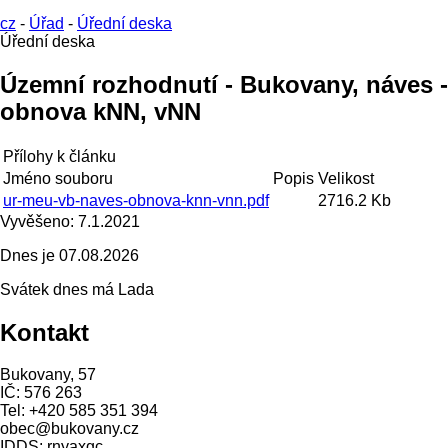
cz
-
Úřad
-
Úřední deska
Úřední deska
Územní rozhodnutí - Bukovany, náves -
obnova kNN, vNN
Přílohy k článku
Jméno souboru
Popis
Velikost
ur-meu-vb-naves-obnova-knn-vnn.pdf
2716.2 Kb
Vyvěšeno:
7.1.2021
Dnes je
07.08.2026
Svátek dnes má
Lada
Kontakt
Bukovany, 57
IČ: 576 263
Tel: +420 585 351 394
obec@bukovany.cz
IDDS: rnyaxgc