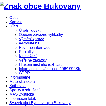
Obec
Kontakt
Úřad
Úřední deska
Obecně závazné vyhlášky
Výroční zprávy
e-Podatelna
Povinné informace
Poplatky
Ke stažení
Veřejné zakázky
Hlášení místního rozhlasu
Informace dle zákona č. 106/1999Sb.
GDPR
Informujeme
Mateřská škola
Knihovna
Spolky a sdružení
MAS Bystřička
Informační leták
Svazek obcí Bystrovany a Bukovany