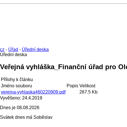
cz
-
Úřad
-
Úřední deska
Úřední deska
Veřejná vyhláška_Finanční úřad pro O
Přílohy k článku
Jméno souboru
Popis
Velikost
verejna-vyhlaska460220909.pdf
267.5 Kb
Vyvěšeno:
24.4.2019
Dnes je
08.08.2026
Svátek dnes má
Soběslav