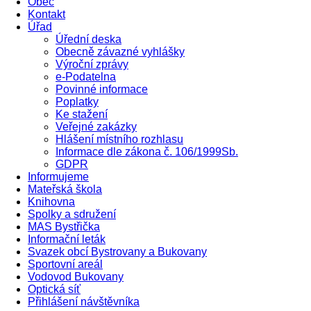
Obec
Kontakt
Úřad
Úřední deska
Obecně závazné vyhlášky
Výroční zprávy
e-Podatelna
Povinné informace
Poplatky
Ke stažení
Veřejné zakázky
Hlášení místního rozhlasu
Informace dle zákona č. 106/1999Sb.
GDPR
Informujeme
Mateřská škola
Knihovna
Spolky a sdružení
MAS Bystřička
Informační leták
Svazek obcí Bystrovany a Bukovany
Sportovní areál
Vodovod Bukovany
Optická síť
Přihlášení návštěvníka