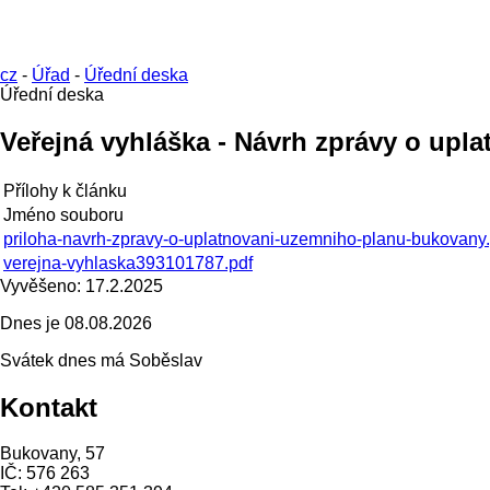
cz
-
Úřad
-
Úřední deska
Úřední deska
Veřejná vyhláška - Návrh zprávy o upl
Přílohy k článku
Jméno souboru
priloha-navrh-zpravy-o-uplatnovani-uzemniho-planu-bukovany.
verejna-vyhlaska393101787.pdf
Vyvěšeno:
17.2.2025
Dnes je
08.08.2026
Svátek dnes má
Soběslav
Kontakt
Bukovany, 57
IČ: 576 263