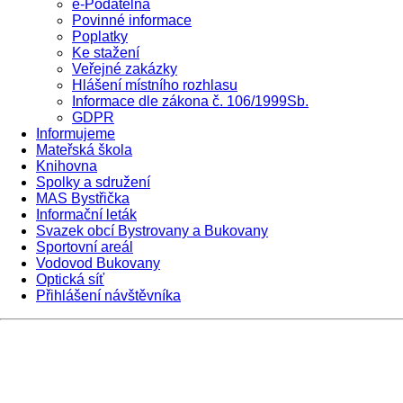
e-Podatelna
Povinné informace
Poplatky
Ke stažení
Veřejné zakázky
Hlášení místního rozhlasu
Informace dle zákona č. 106/1999Sb.
GDPR
Informujeme
Mateřská škola
Knihovna
Spolky a sdružení
MAS Bystřička
Informační leták
Svazek obcí Bystrovany a Bukovany
Sportovní areál
Vodovod Bukovany
Optická síť
Přihlášení návštěvníka