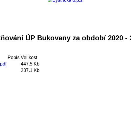
atňování ÚP Bukovany za období 2020 - 
Popis
Velikost
pdf
447.5 Kb
237.1 Kb