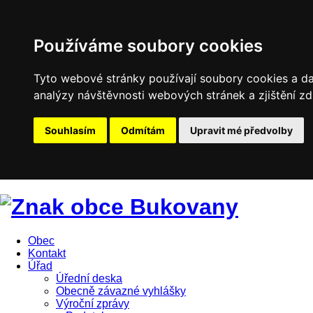
Používáme soubory cookies
Tyto webové stránky používají soubory cookies a dal
analýzy návštěvnosti webových stránek a zjištění zd
Souhlasím
Odmítám
Upravit mé předvolby
Obec
Kontakt
Úřad
Úřední deska
Obecně závazné vyhlášky
Výroční zprávy