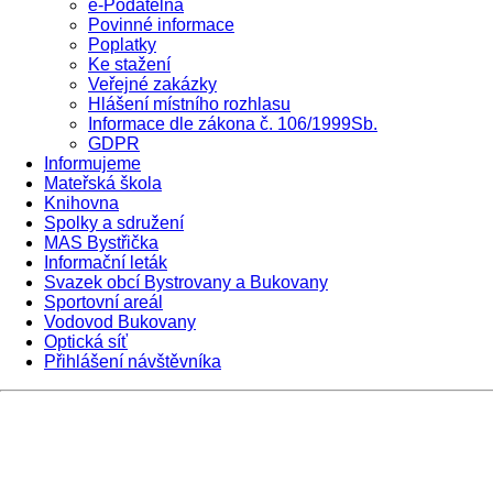
e-Podatelna
Povinné informace
Poplatky
Ke stažení
Veřejné zakázky
Hlášení místního rozhlasu
Informace dle zákona č. 106/1999Sb.
GDPR
Informujeme
Mateřská škola
Knihovna
Spolky a sdružení
MAS Bystřička
Informační leták
Svazek obcí Bystrovany a Bukovany
Sportovní areál
Vodovod Bukovany
Optická síť
Přihlášení návštěvníka