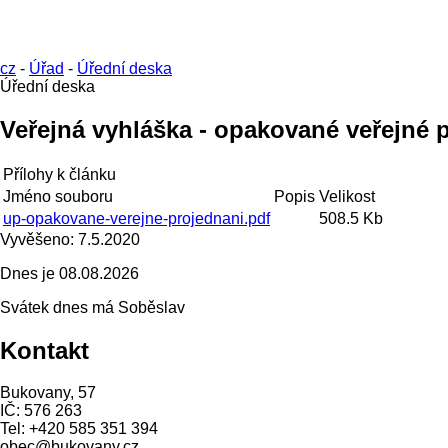
cz
-
Úřad
-
Úřední deska
Úřední deska
Veřejná vyhláška - opakované veřejné
Přílohy k článku
Jméno souboru
Popis
Velikost
up-opakovane-verejne-projednani.pdf
508.5 Kb
Vyvěšeno:
7.5.2020
Dnes je
08.08.2026
Svátek dnes má
Soběslav
Kontakt
Bukovany, 57
IČ: 576 263
Tel: +420 585 351 394
obec@bukovany.cz