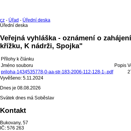
cz
-
Úřad
-
Úřední deska
Úřední deska
Veřejná vyhláška - oznámení o zahájen
křížku, K nádrži, Spojka"
Přílohy k článku
Jméno souboru
Popis
V
priloha-1434535778-0-aa-str-183-2006-112-128-1-.pdf
2
Vyvěšeno:
5.11.2024
Dnes je
08.08.2026
Svátek dnes má
Soběslav
Kontakt
Bukovany, 57
IČ: 576 263