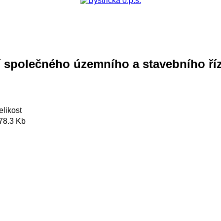
í společného územního a stavebního ří
elikost
78.3 Kb