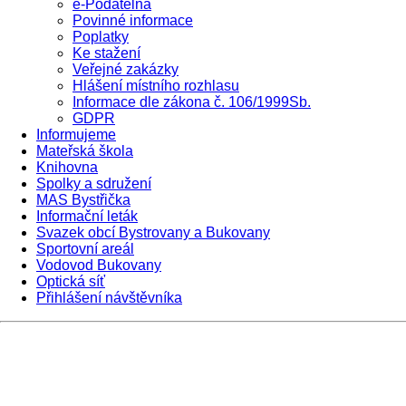
e-Podatelna
Povinné informace
Poplatky
Ke stažení
Veřejné zakázky
Hlášení místního rozhlasu
Informace dle zákona č. 106/1999Sb.
GDPR
Informujeme
Mateřská škola
Knihovna
Spolky a sdružení
MAS Bystřička
Informační leták
Svazek obcí Bystrovany a Bukovany
Sportovní areál
Vodovod Bukovany
Optická síť
Přihlášení návštěvníka