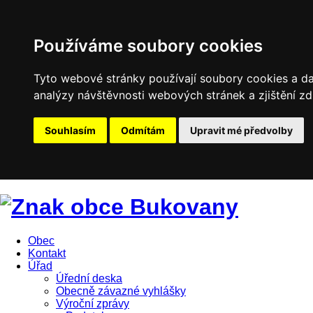
Používáme soubory cookies
Tyto webové stránky používají soubory cookies a dal
analýzy návštěvnosti webových stránek a zjištění zd
Souhlasím
Odmítám
Upravit mé předvolby
Obec
Kontakt
Úřad
Úřední deska
Obecně závazné vyhlášky
Výroční zprávy