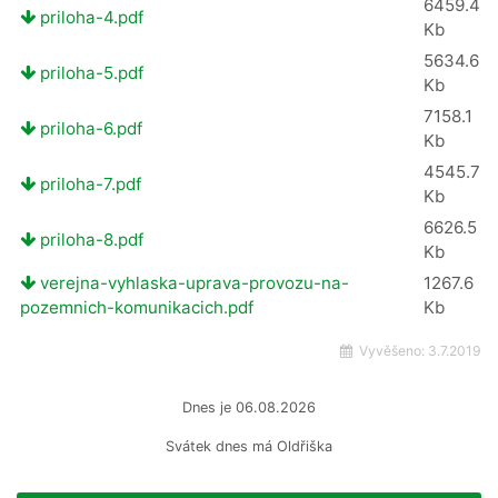
6459.4
priloha-4.pdf
Kb
5634.6
priloha-5.pdf
Kb
7158.1
priloha-6.pdf
Kb
4545.7
priloha-7.pdf
Kb
6626.5
priloha-8.pdf
Kb
verejna-vyhlaska-uprava-provozu-na-
1267.6
pozemnich-komunikacich.pdf
Kb
Vyvěšeno:
3.7.2019
Dnes je
06.08.2026
Svátek dnes má
Oldřiška