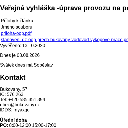
Veřejná vyhláška -úprava provozu na 
Přílohy k článku
Jméno souboru
priloha-oop.pdf
stanoveni-dz-oop-prech-bukovany-vodovod-vykopove-prace.pd
Vyvěšeno:
13.10.2020
Dnes je
08.08.2026
Svátek dnes má
Soběslav
Kontakt
Bukovany, 57
IČ: 576 263
Tel: +420 585 351 394
obec@bukovany.cz
IDDS: rnyaxgc
Úřední doba
PO:
8:00-12:00 15:00-17:00