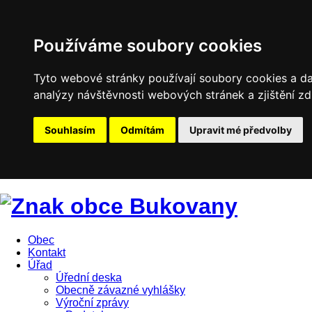
Používáme soubory cookies
Tyto webové stránky používají soubory cookies a dal
analýzy návštěvnosti webových stránek a zjištění zd
Souhlasím
Odmítám
Upravit mé předvolby
Obec
Kontakt
Úřad
Úřední deska
Obecně závazné vyhlášky
Výroční zprávy