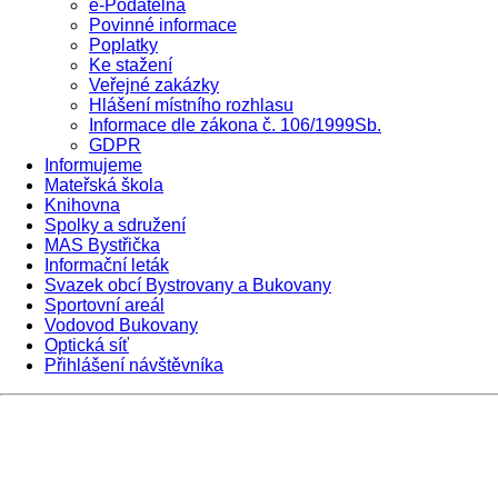
e-Podatelna
Povinné informace
Poplatky
Ke stažení
Veřejné zakázky
Hlášení místního rozhlasu
Informace dle zákona č. 106/1999Sb.
GDPR
Informujeme
Mateřská škola
Knihovna
Spolky a sdružení
MAS Bystřička
Informační leták
Svazek obcí Bystrovany a Bukovany
Sportovní areál
Vodovod Bukovany
Optická síť
Přihlášení návštěvníka