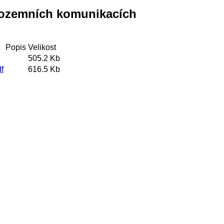
pozemních komunikacích
Popis
Velikost
505.2 Kb
f
616.5 Kb