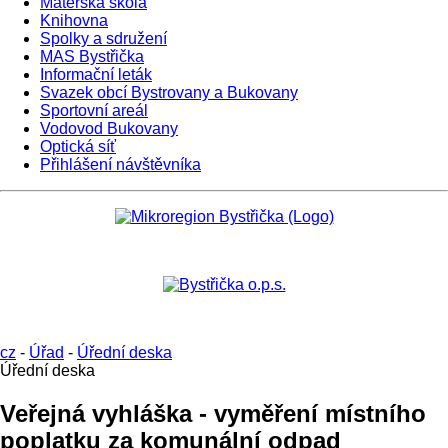
Mateřská škola
Knihovna
Spolky a sdružení
MAS Bystřička
Informační leták
Svazek obcí Bystrovany a Bukovany
Sportovní areál
Vodovod Bukovany
Optická síť
Přihlášení návštěvníka
cz
-
Úřad
-
Úřední deska
Úřední deska
Veřejná vyhláška - vyměření místního
poplatku za komunální odpad