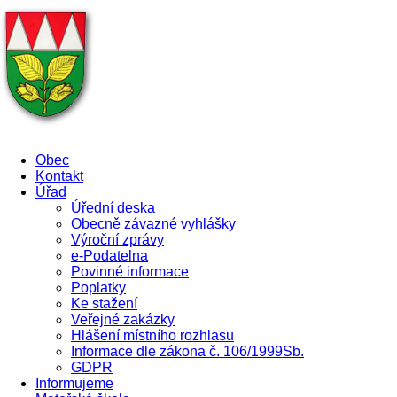
Obec
Kontakt
Úřad
Úřední deska
Obecně závazné vyhlášky
Výroční zprávy
e-Podatelna
Povinné informace
Poplatky
Ke stažení
Veřejné zakázky
Hlášení místního rozhlasu
Informace dle zákona č. 106/1999Sb.
GDPR
Informujeme